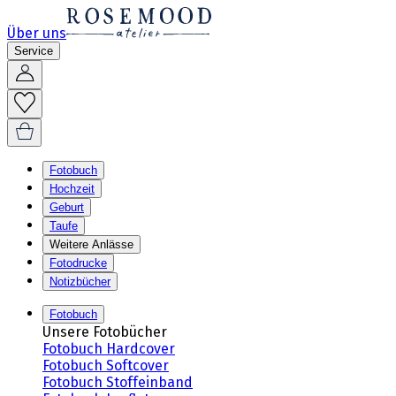
Über uns
Service
Fotobuch
Hochzeit
Geburt
Taufe
Weitere Anlässe
Fotodrucke
Notizbücher
Fotobuch
Unsere Fotobücher
Fotobuch Hardcover
Fotobuch Softcover
Fotobuch Stoffeinband