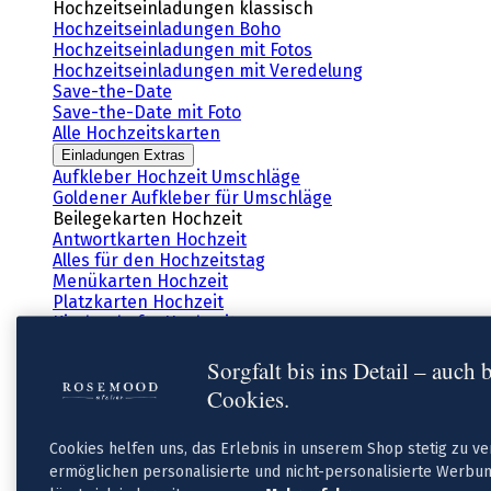
Hochzeitseinladungen klassisch
Hochzeitseinladungen Boho
Hochzeitseinladungen mit Fotos
Hochzeitseinladungen mit Veredelung
Save-the-Date
Save-the-Date mit Foto
Alle Hochzeitskarten
Einladungen Extras
Aufkleber Hochzeit Umschläge
Goldener Aufkleber für Umschläge
Beilegekarten Hochzeit
Antwortkarten Hochzeit
Alles für den Hochzeitstag
Menükarten Hochzeit
Platzkarten Hochzeit
Kirchenhefte Hochzeit
Sitzplan Hochzeit
Tischkarten Hochzeit
Sorgfalt bis ins Detail – auch 
Willkommensschild Hochzeit
Cookies.
Flaschenetiketten Hochzeit
Kartenbox Hochzeit
Cookies helfen uns, das Erlebnis in unserem Shop stetig zu v
Gastgeschenke
Anhänger Hochzeit
ermöglichen personalisierte und nicht-personalisierte Werbun