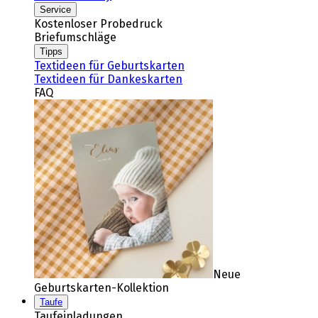
Service
Kostenloser Probedruck
Briefumschläge
Tipps
Textideen für Geburtskarten
Textideen für Dankeskarten
FAQ
Neue
Geburtskarten-Kollektion
Taufe
Taufeinladungen