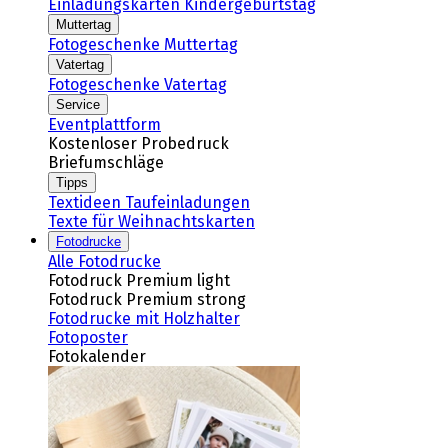
Einladungskarten Kindergeburtstag
Muttertag
Fotogeschenke Muttertag
Vatertag
Fotogeschenke Vatertag
Service
Eventplattform
Kostenloser Probedruck
Briefumschläge
Tipps
Textideen Taufeinladungen
Texte für Weihnachtskarten
Fotodrucke
Alle Fotodrucke
Fotodruck Premium light
Fotodruck Premium strong
Fotodrucke mit Holzhalter
Fotoposter
Fotokalender