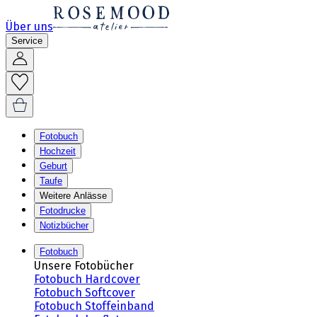
Über uns
Service
Fotobuch
Hochzeit
Geburt
Taufe
Weitere Anlässe
Fotodrucke
Notizbücher
Fotobuch
Unsere Fotobücher
Fotobuch Hardcover
Fotobuch Softcover
Fotobuch Stoffeinband