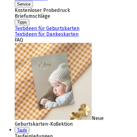
Service
Kostenloser Probedruck
Briefumschläge
Tipps
Textideen für Geburtskarten
Textideen für Dankeskarten
FAQ
Neue
Geburtskarten-Kollektion
Taufe
Taufeinladungen