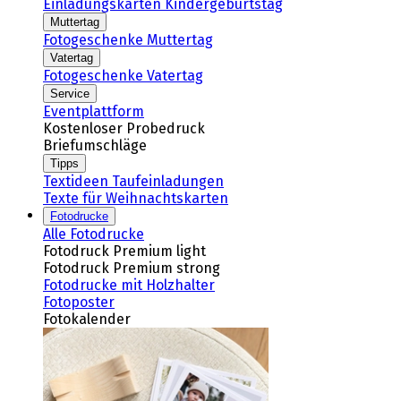
Einladungskarten Kindergeburtstag
Muttertag
Fotogeschenke Muttertag
Vatertag
Fotogeschenke Vatertag
Service
Eventplattform
Kostenloser Probedruck
Briefumschläge
Tipps
Textideen Taufeinladungen
Texte für Weihnachtskarten
Fotodrucke
Alle Fotodrucke
Fotodruck Premium light
Fotodruck Premium strong
Fotodrucke mit Holzhalter
Fotoposter
Fotokalender