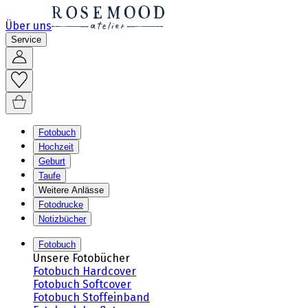
Über uns
Service
Fotobuch
Hochzeit
Geburt
Taufe
Weitere Anlässe
Fotodrucke
Notizbücher
Fotobuch
Unsere Fotobücher
Fotobuch Hardcover
Fotobuch Softcover
Fotobuch Stoffeinband