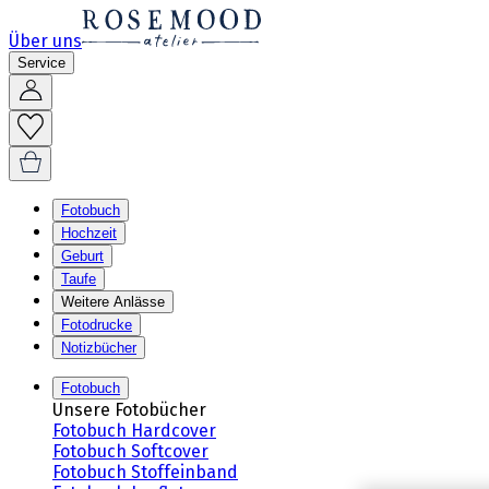
Über uns
Service
Fotobuch
Hochzeit
Geburt
Taufe
Weitere Anlässe
Fotodrucke
Notizbücher
Fotobuch
Unsere Fotobücher
Fotobuch Hardcover
Fotobuch Softcover
Fotobuch Stoffeinband