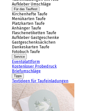
Aufkleber Umschläge
Für das Tauffest
Kirchenhefte Taufe
Menükarten Taufe
Platzkarten Taufe
Anhänger Taufe
Flaschenetiketten Taufe
Aufkleber Gastgeschenke
Gastgeschenksäckchen
Dankeskarten Taufe
Fotobuch Taufe
Service
Eventplattform
Kostenloser Probedruck
Briefumschläge
Tipps
Textideen für Taufeinladungen