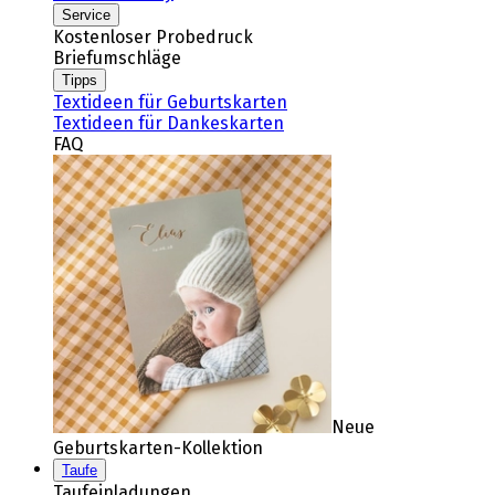
Service
Kostenloser Probedruck
Briefumschläge
Tipps
Textideen für Geburtskarten
Textideen für Dankeskarten
FAQ
Neue
Geburtskarten-Kollektion
Taufe
Taufeinladungen