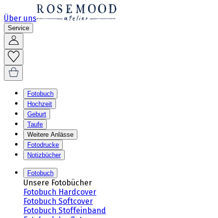
Über uns
Service
Fotobuch
Hochzeit
Geburt
Taufe
Weitere Anlässe
Fotodrucke
Notizbücher
Fotobuch
Unsere Fotobücher
Fotobuch Hardcover
Fotobuch Softcover
Fotobuch Stoffeinband