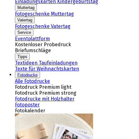
Einladungskarten Kindergeburtstag
Muttertag
Fotogeschenke Muttertag
Vatertag
Fotogeschenke Vatertag
Service
Eventplattform
Kostenloser Probedruck
Briefumschläge
Tipps
Textideen Taufeinladungen
Texte für Weihnachtskarten
Fotodrucke
Alle Fotodrucke
Fotodruck Premium light
Fotodruck Premium strong
Fotodrucke mit Holzhalter
Fotoposter
Fotokalender