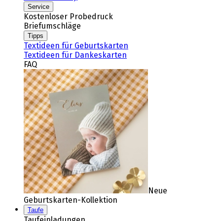
Service
Kostenloser Probedruck
Briefumschläge
Tipps
Textideen für Geburtskarten
Textideen für Dankeskarten
FAQ
Neue
Geburtskarten-Kollektion
Taufe
Taufeinladungen