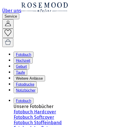
Über uns
Service
Fotobuch
Hochzeit
Geburt
Taufe
Weitere Anlässe
Fotodrucke
Notizbücher
Fotobuch
Unsere Fotobücher
Fotobuch Hardcover
Fotobuch Softcover
Fotobuch Stoffeinband