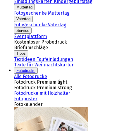
Einladungskarten Kindergeburtstag
Muttertag
Fotogeschenke Muttertag
Vatertag
Fotogeschenke Vatertag
Service
Eventplattform
Kostenloser Probedruck
Briefumschläge
Tipps
Textideen Taufeinladungen
Texte für Weihnachtskarten
Fotodrucke
Alle Fotodrucke
Fotodruck Premium light
Fotodruck Premium strong
Fotodrucke mit Holzhalter
Fotoposter
Fotokalender