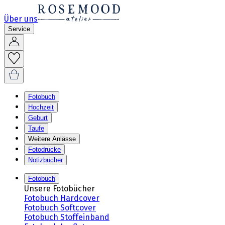
Über uns
Service
Fotobuch
Hochzeit
Geburt
Taufe
Weitere Anlässe
Fotodrucke
Notizbücher
Fotobuch
Unsere Fotobücher
Fotobuch Hardcover
Fotobuch Softcover
Fotobuch Stoffeinband