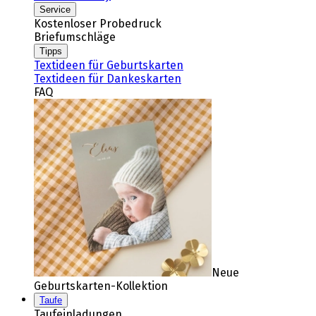
Service
Kostenloser Probedruck
Briefumschläge
Tipps
Textideen für Geburtskarten
Textideen für Dankeskarten
FAQ
Neue
Geburtskarten-Kollektion
Taufe
Taufeinladungen