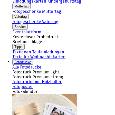
Einladungskarten Kindergeburtstag
Muttertag
Fotogeschenke Muttertag
Vatertag
Fotogeschenke Vatertag
Service
Eventplattform
Kostenloser Probedruck
Briefumschläge
Tipps
Textideen Taufeinladungen
Texte für Weihnachtskarten
Fotodrucke
Alle Fotodrucke
Fotodruck Premium light
Fotodruck Premium strong
Fotodrucke mit Holzhalter
Fotoposter
Fotokalender