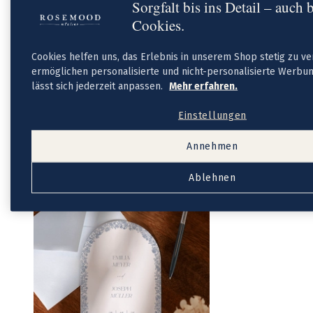
Aufkleber Gastgeschenke
Sorgfalt bis ins Detail – auch 
Dankeskarten Hochzeit
Cookies.
Neue Kollektion
Dankeskarten Hochzeit Vintage
Dankeskarten Hochzeit mit Foto
Cookies helfen uns, das Erlebnis in unserem Shop stetig zu v
Fotobuch Hochzeit
ermöglichen personalisierte und nicht-personalisierte Werbun
Service
lässt sich jederzeit anpassen.
Mehr erfahren.
Eventplattform
Kostenloser Probedruck
Einstellungen
Briefumschläge
Tipps
Annehmen
Textideen Hochzeitseinladungen
Textideen Dankeskarten
Textideen Save-the-Date-Karten
Ablehnen
DIY-Ideen Sitzplan Hochzeit