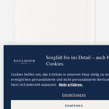
Service
Kostenloser Probedruck
Briefumschläge
Tipps
Textideen für Geburtskarten
Textideen für Dankeskarten
FAQ
Sorgfalt bis ins Detail – auch 
Cookies.
Cookies helfen uns, das Erlebnis in unserem Shop stetig zu v
ermöglichen personalisierte und nicht-personalisierte Werbun
lässt sich jederzeit anpassen.
Mehr erfahren.
Neue
Einstellungen
Geburtskarten-Kollektion
Taufe
Annehmen
Taufeinladungen