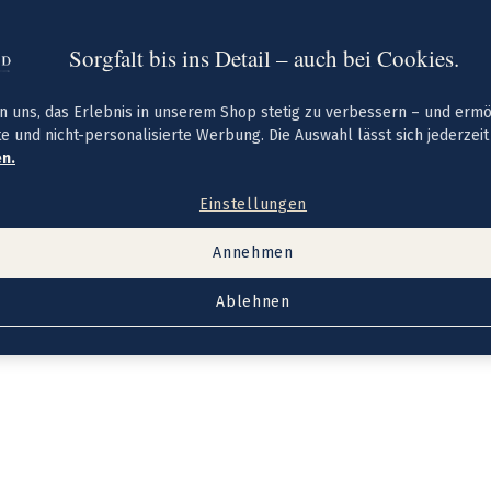
Sorgfalt bis ins Detail – auch bei Cookies.
n uns, das Erlebnis in unserem Shop stetig zu verbessern – und erm
te und nicht-personalisierte Werbung. Die Auswahl lässt sich jederzei
n.
Einstellungen
Annehmen
Ablehnen