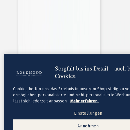
Service
Kostenloser Probedruck
Briefumschläge
Tipps
Textideen für Geburtskarten
Textideen für Dankeskarten
FAQ
Sorgfalt bis ins Detail – auch 
Cookies.
Cookies helfen uns, das Erlebnis in unserem Shop stetig zu v
ermöglichen personalisierte und nicht-personalisierte Werbun
lässt sich jederzeit anpassen.
Mehr erfahren.
Neue
Einstellungen
Geburtskarten-Kollektion
Taufe
Annehmen
Taufeinladungen