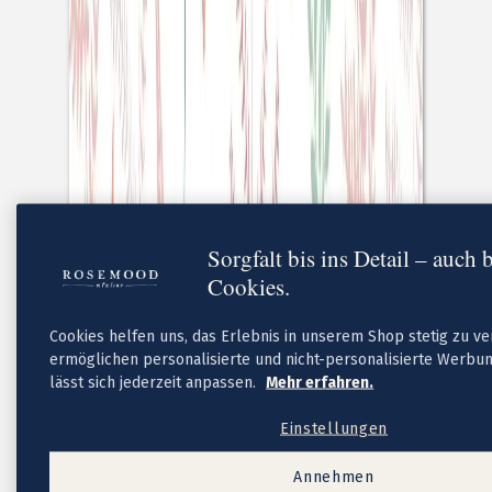
Service
Kostenloser Probedruck
Briefumschläge
Tipps
Textideen für Geburtskarten
Textideen für Dankeskarten
FAQ
Sorgfalt bis ins Detail – auch 
Cookies.
Cookies helfen uns, das Erlebnis in unserem Shop stetig zu v
ermöglichen personalisierte und nicht-personalisierte Werbun
lässt sich jederzeit anpassen.
Mehr erfahren.
Neue
Einstellungen
Geburtskarten-Kollektion
Taufe
Annehmen
Taufeinladungen