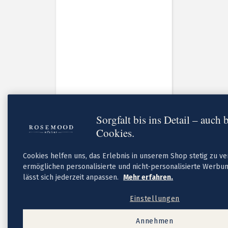
Service
Kostenloser Probedruck
Briefumschläge
Tipps
Textideen für Geburtskarten
Textideen für Dankeskarten
FAQ
Sorgfalt bis ins Detail – auch 
Cookies.
Cookies helfen uns, das Erlebnis in unserem Shop stetig zu v
ermöglichen personalisierte und nicht-personalisierte Werbun
lässt sich jederzeit anpassen.
Mehr erfahren.
Neue
Einstellungen
Geburtskarten-Kollektion
Taufe
Annehmen
Taufeinladungen