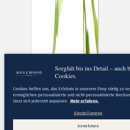
Service
Kostenloser Probedruck
Briefumschläge
Tipps
Textideen für Geburtskarten
Textideen für Dankeskarten
FAQ
Sorgfalt bis ins Detail – auch 
Cookies.
Cookies helfen uns, das Erlebnis in unserem Shop stetig zu v
ermöglichen personalisierte und nicht-personalisierte Werbun
lässt sich jederzeit anpassen.
Mehr erfahren.
Neue
Einstellungen
Geburtskarten-Kollektion
Taufe
Annehmen
Taufeinladungen