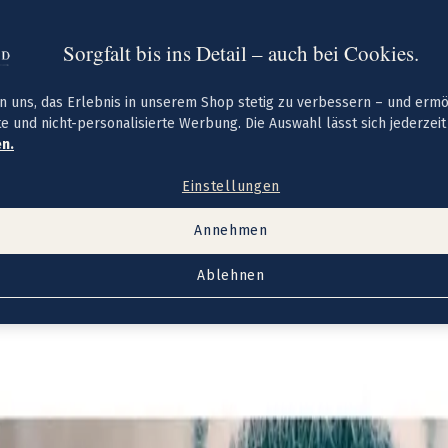
Sorgfalt bis ins Detail – auch bei Cookies.
n uns, das Erlebnis in unserem Shop stetig zu verbessern – und erm
te und nicht-personalisierte Werbung. Die Auswahl lässt sich jederzei
n.
Einstellungen
Annehmen
Ablehnen