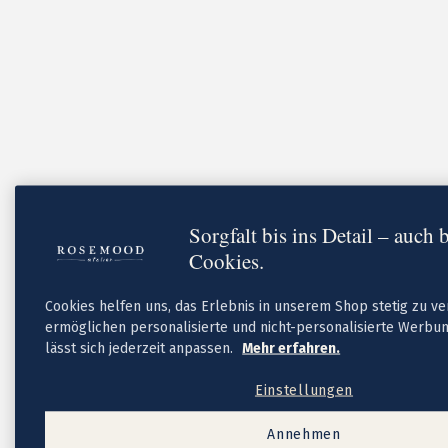
Service
Kostenloser Probedruck
Briefumschläge
Tipps
Textideen für Geburtskarten
Textideen für Dankeskarten
FAQ
Sorgfalt bis ins Detail – auch 
Cookies.
Cookies helfen uns, das Erlebnis in unserem Shop stetig zu v
ermöglichen personalisierte und nicht-personalisierte Werbun
lässt sich jederzeit anpassen.
Mehr erfahren.
Neue
Einstellungen
Geburtskarten-Kollektion
Taufe
Annehmen
Taufeinladungen