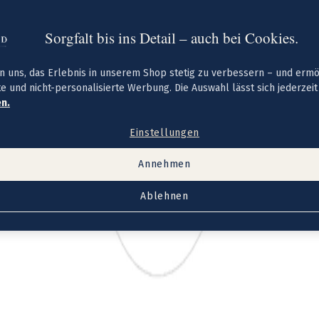
Sorgfalt bis ins Detail – auch bei Cookies.
n uns, das Erlebnis in unserem Shop stetig zu verbessern – und erm
te und nicht-personalisierte Werbung. Die Auswahl lässt sich jederzei
n.
Einstellungen
Annehmen
Ablehnen