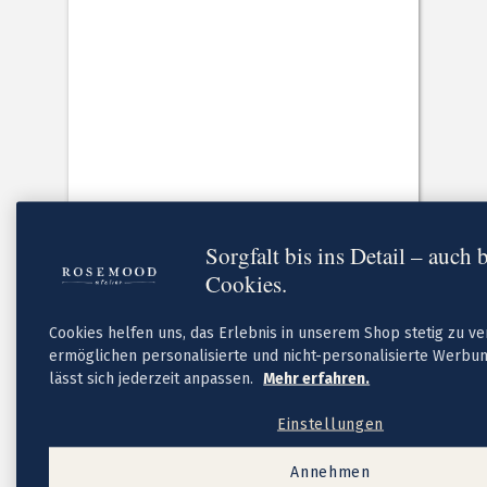
Service
Kostenloser Probedruck
Briefumschläge
Tipps
Textideen für Geburtskarten
Textideen für Dankeskarten
FAQ
Sorgfalt bis ins Detail – auch 
Cookies.
Cookies helfen uns, das Erlebnis in unserem Shop stetig zu v
ermöglichen personalisierte und nicht-personalisierte Werbun
lässt sich jederzeit anpassen.
Mehr erfahren.
Neue
Einstellungen
Geburtskarten-Kollektion
Taufe
Annehmen
Taufeinladungen