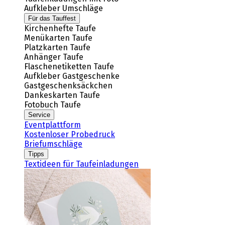
Aufkleber Umschläge
Für das Tauffest
Kirchenhefte Taufe
Menükarten Taufe
Platzkarten Taufe
Anhänger Taufe
Flaschenetiketten Taufe
Aufkleber Gastgeschenke
Gastgeschenksäckchen
Dankeskarten Taufe
Fotobuch Taufe
Service
Eventplattform
Kostenloser Probedruck
Briefumschläge
Tipps
Textideen für Taufeinladungen