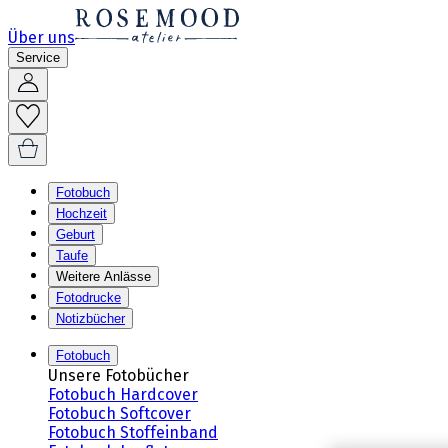
Über uns
Service
Fotobuch
Hochzeit
Geburt
Taufe
Weitere Anlässe
Fotodrucke
Notizbücher
Fotobuch
Unsere Fotobücher
Fotobuch Hardcover
Fotobuch Softcover
Fotobuch Stoffeinband