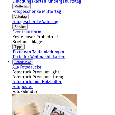
Einladungskarten Kindergeburtstag
Muttertag
Fotogeschenke Muttertag
Vatertag
Fotogeschenke Vatertag
Service
Eventplattform
Kostenloser Probedruck
Briefumschläge
Tipps
Textideen Taufeinladungen
Texte für Weihnachtskarten
Fotodrucke
Alle Fotodrucke
Fotodruck Premium light
Fotodruck Premium strong
Fotodrucke mit Holzhalter
Fotoposter
Fotokalender