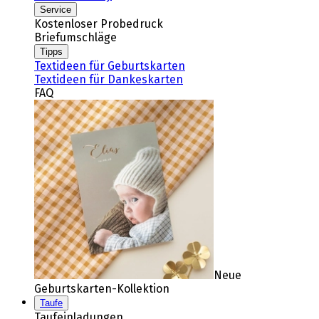
Service
Kostenloser Probedruck
Briefumschläge
Tipps
Textideen für Geburtskarten
Textideen für Dankeskarten
FAQ
Neue
Geburtskarten-Kollektion
Taufe
Taufeinladungen