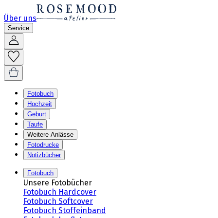
Über uns
Service
Fotobuch
Hochzeit
Geburt
Taufe
Weitere Anlässe
Fotodrucke
Notizbücher
Fotobuch
Unsere Fotobücher
Fotobuch Hardcover
Fotobuch Softcover
Fotobuch Stoffeinband