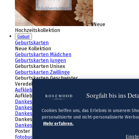
Neue
Hochzeitskollektion
Geburt
Geburtskarten
Neue Kollektion
Geburtskarten Mädchen
Geburtskarten Jungen
Geburtskarten Unisex
Geburtskarten Zwillinge
Geburtskarten Geschwister
Veredelte Geburtskarten
Aufkleber Geburt
Sorgfalt bis ins Det
Aufkleber Gold
Dankeskarten Geburt
Dankeskarten Mädchen
Cookies helfen uns, das Erlebnis in unserem Sh
Dankeskarten Jungen
personalisierte und nicht-personalisierte Werbun
Dankeskarten Zwillinge
Mehr erfahren.
Dankeskarten mit Fotos
Poster
Einst
Fotobuch Baby