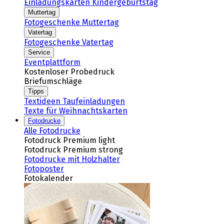
Einladungskarten Kindergeburtstag
Muttertag
Fotogeschenke Muttertag
Vatertag
Fotogeschenke Vatertag
Service
Eventplattform
Kostenloser Probedruck
Briefumschläge
Tipps
Textideen Taufeinladungen
Texte für Weihnachtskarten
Fotodrucke
Alle Fotodrucke
Fotodruck Premium light
Fotodruck Premium strong
Fotodrucke mit Holzhalter
Fotoposter
Fotokalender