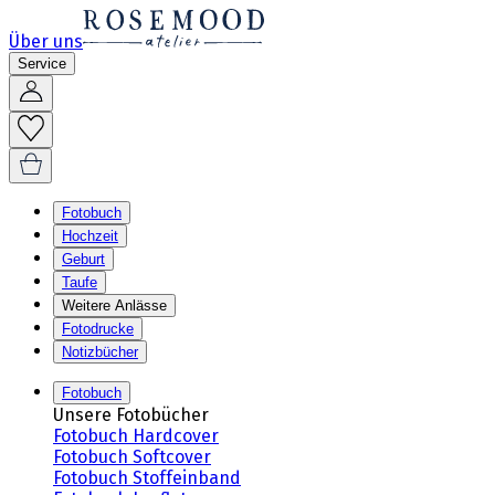
Über uns
Service
Fotobuch
Hochzeit
Geburt
Taufe
Weitere Anlässe
Fotodrucke
Notizbücher
Fotobuch
Unsere Fotobücher
Fotobuch Hardcover
Fotobuch Softcover
Fotobuch Stoffeinband