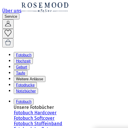
Über uns
Service
Fotobuch
Hochzeit
Geburt
Taufe
Weitere Anlässe
Fotodrucke
Notizbücher
Fotobuch
Unsere Fotobücher
Fotobuch Hardcover
Fotobuch Softcover
Fotobuch Stoffeinband