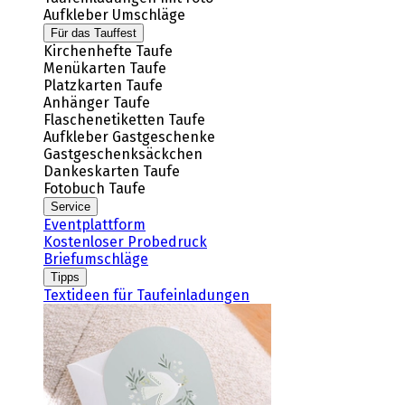
Aufkleber Umschläge
Für das Tauffest
Kirchenhefte Taufe
Menükarten Taufe
Platzkarten Taufe
Anhänger Taufe
Flaschenetiketten Taufe
Aufkleber Gastgeschenke
Gastgeschenksäckchen
Dankeskarten Taufe
Fotobuch Taufe
Service
Eventplattform
Kostenloser Probedruck
Briefumschläge
Tipps
Textideen für Taufeinladungen