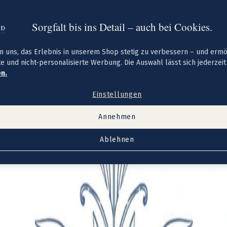
Sorgfalt bis ins Detail – auch bei Cookies.
n uns, das Erlebnis in unserem Shop stetig zu verbessern – und erm
te und nicht-personalisierte Werbung. Die Auswahl lässt sich jederzei
n.
Einstellungen
Annehmen
Ablehnen