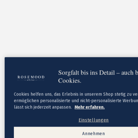
Service
Kostenloser Probedruck
Briefumschläge
Tipps
Textideen für Geburtskarten
Textideen für Dankeskarten
FAQ
Sorgfalt bis ins Detail – auch 
Cookies.
Cookies helfen uns, das Erlebnis in unserem Shop stetig zu v
ermöglichen personalisierte und nicht-personalisierte Werbun
lässt sich jederzeit anpassen.
Mehr erfahren.
Neue
Einstellungen
Geburtskarten-Kollektion
Taufe
Annehmen
Taufeinladungen