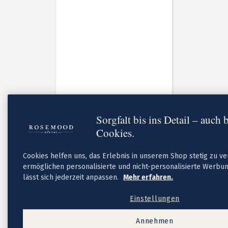
Service
Kostenloser Probedruck
Briefumschläge
Tipps
Textideen für Geburtskarten
Textideen für Dankeskarten
FAQ
Sorgfalt bis ins Detail – auch 
Cookies.
Cookies helfen uns, das Erlebnis in unserem Shop stetig zu v
ermöglichen personalisierte und nicht-personalisierte Werbun
lässt sich jederzeit anpassen.
Mehr erfahren.
Neue
Einstellungen
Geburtskarten-Kollektion
Taufe
Annehmen
Taufeinladungen