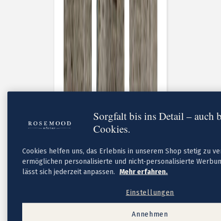
Service
Kostenloser Probedruck
Briefumschläge
Tipps
Textideen für Geburtskarten
Textideen für Dankeskarten
FAQ
Sorgfalt bis ins Detail – auch 
Cookies.
Cookies helfen uns, das Erlebnis in unserem Shop stetig zu v
ermöglichen personalisierte und nicht-personalisierte Werbun
lässt sich jederzeit anpassen.
Mehr erfahren.
Neue
Einstellungen
Geburtskarten-Kollektion
Taufe
Annehmen
Taufeinladungen