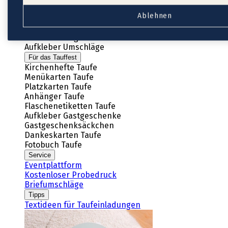
Neue Kollektion
Ablehnen
Taufeinladungen Mädchen
Taufeinladungen Jungen
Taufeinladungen mit Foto
Aufkleber Umschläge
Für das Tauffest
Kirchenhefte Taufe
Menükarten Taufe
Platzkarten Taufe
Anhänger Taufe
Flaschenetiketten Taufe
Aufkleber Gastgeschenke
Gastgeschenksäckchen
Dankeskarten Taufe
Fotobuch Taufe
Service
Eventplattform
Kostenloser Probedruck
Briefumschläge
Tipps
Textideen für Taufeinladungen