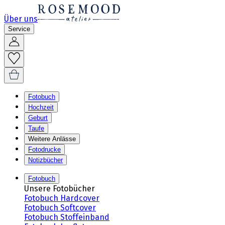
Über uns
Service
Fotobuch
Hochzeit
Geburt
Taufe
Weitere Anlässe
Fotodrucke
Notizbücher
Fotobuch
Unsere Fotobücher
Fotobuch Hardcover
Fotobuch Softcover
Fotobuch Stoffeinband