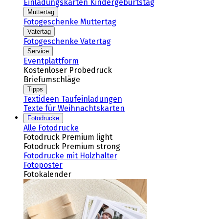
Einladungskarten Kindergeburtstag
Muttertag
Fotogeschenke Muttertag
Vatertag
Fotogeschenke Vatertag
Service
Eventplattform
Kostenloser Probedruck
Briefumschläge
Tipps
Textideen Taufeinladungen
Texte für Weihnachtskarten
Fotodrucke
Alle Fotodrucke
Fotodruck Premium light
Fotodruck Premium strong
Fotodrucke mit Holzhalter
Fotoposter
Fotokalender