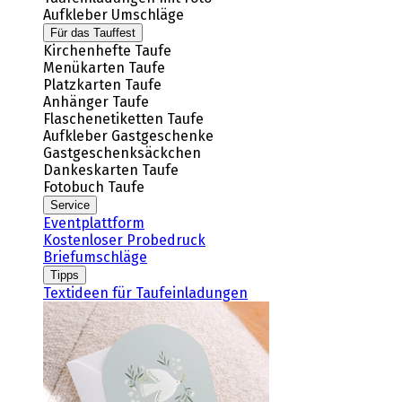
Aufkleber Umschläge
Für das Tauffest
Kirchenhefte Taufe
Menükarten Taufe
Platzkarten Taufe
Anhänger Taufe
Flaschenetiketten Taufe
Aufkleber Gastgeschenke
Gastgeschenksäckchen
Dankeskarten Taufe
Fotobuch Taufe
Service
Eventplattform
Kostenloser Probedruck
Briefumschläge
Tipps
Textideen für Taufeinladungen