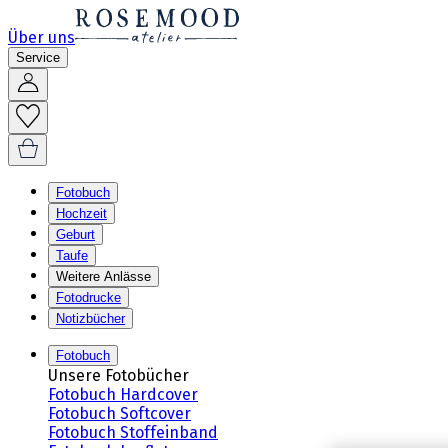
Über uns
Service
Fotobuch
Hochzeit
Geburt
Taufe
Weitere Anlässe
Fotodrucke
Notizbücher
Fotobuch
Unsere Fotobücher
Fotobuch Hardcover
Fotobuch Softcover
Fotobuch Stoffeinband