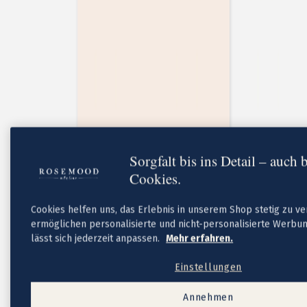
Service
Kostenloser Probedruck
Briefumschläge
Tipps
Textideen für Geburtskarten
Textideen für Dankeskarten
FAQ
Sorgfalt bis ins Detail – auch 
Cookies.
Cookies helfen uns, das Erlebnis in unserem Shop stetig zu v
ermöglichen personalisierte und nicht-personalisierte Werbun
lässt sich jederzeit anpassen.
Mehr erfahren.
Neue
Einstellungen
Geburtskarten-Kollektion
Taufe
Annehmen
Taufeinladungen