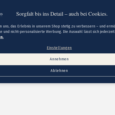
Sorgfalt bis ins Detail – auch bei Cookies.
n uns, das Erlebnis in unserem Shop stetig zu verbessern – und erm
te und nicht-personalisierte Werbung. Die Auswahl lässt sich jederzei
n.
Einstellungen
Annehmen
Ablehnen