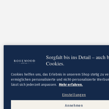
Service
Kostenloser Probedruck
Briefumschläge
Tipps
Textideen für Geburtskarten
Textideen für Dankeskarten
FAQ
Sorgfalt bis ins Detail – auch 
Cookies.
Cookies helfen uns, das Erlebnis in unserem Shop stetig zu v
ermöglichen personalisierte und nicht-personalisierte Werbun
lässt sich jederzeit anpassen.
Mehr erfahren.
Neue
Einstellungen
Geburtskarten-Kollektion
Taufe
Annehmen
Taufeinladungen